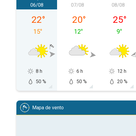
06/08
07/08
08/08
quinta-feira, 06/08
sexta-feira, 07/08
sábado,
22
°
20
°
25
°
15
°
12
°
9
°
8 h
6 h
12 h
50 %
50 %
20 %
Mapa de vento