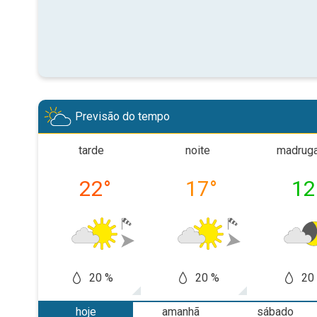
Previsão do tempo
tarde
noite
madrug
22
°
17
°
12
20 %
20 %
20
hoje
amanhã
sábado