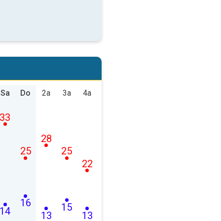
Sa
Do
2a
3a
4a
33
28
25
25
22
16
15
14
13
13