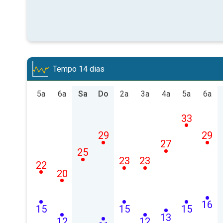
Tempo 14 dias
5a
6a
Sa
Do
2a
3a
4a
5a
6a
33
29
29
27
25
23
23
22
20
16
15
15
15
13
12
12