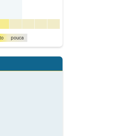
to
pouca