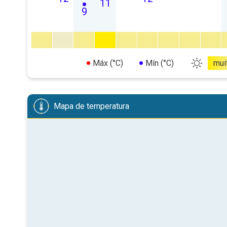
11
9
Máx (°C)
Mín (°C)
mui
Mapa de temperatura