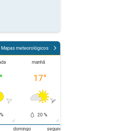
Mapas meteorológicos
ada
manhã
tarde
noit
°
17
°
20
°
18
 %
20 %
20
50 %
domingo
segunda-feira
terça-feira
q