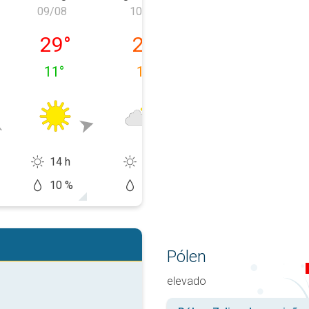
09/08
10/08
11/08
 08/08
domingo, 09/08
segunda-feira, 10/08
terça-feira, 11
29
°
23
°
23
°
11
°
15
°
12
°
14 h
8 h
9 h
10 %
20 %
10 %
Pólen
elevado