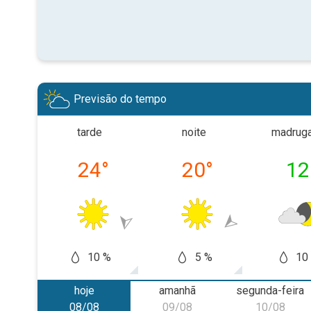
Previsão do tempo
tarde
noite
madrug
24
°
20
°
12
10 %
5 %
10
hoje
amanhã
segunda-feira
08/08
09/08
10/08