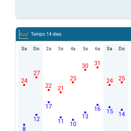
Tempo 14 dias
Sa
Do
2a
3a
4a
5a
6a
Sa
Do
31
30
27
25
25
24
24
22
21
17
16
15
14
13
12
11
10
8