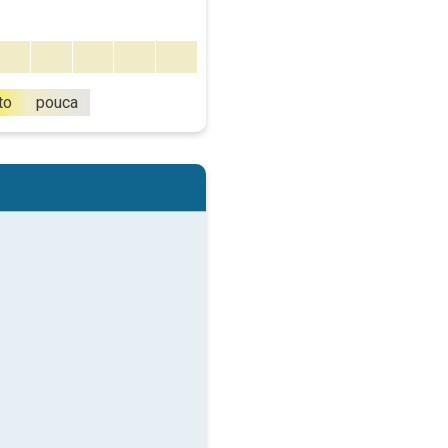
to
pouca