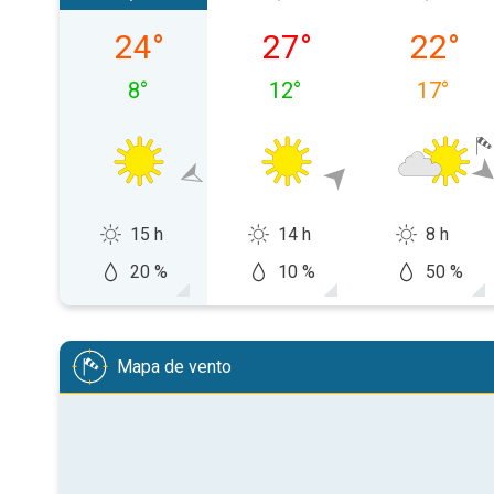
sábado, 08/08
domingo, 09/08
segunda-
24
°
27
°
22
°
8
°
12
°
17
°
15 h
14 h
8 h
20 %
10 %
50 %
Mapa de vento