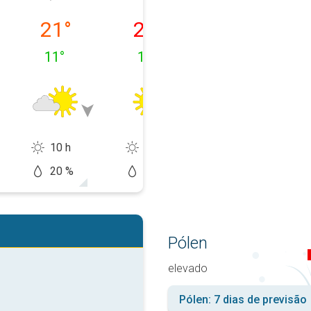
feira, 10/08
terça-feira, 11/08
quarta-feira, 12/08
quinta-feira, 1
21
°
25
°
30
°
11
°
10
°
13
°
10 h
15 h
15 h
20 %
0 %
10 %
Pólen
elevado
Pólen: 7 dias de previsão