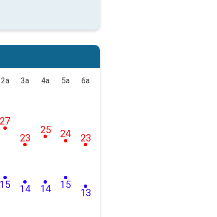
2a
3a
4a
5a
6a
27
25
24
23
23
15
15
14
14
13