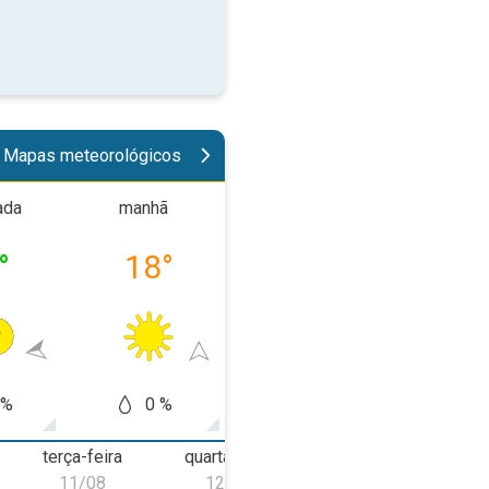
Mapas meteorológicos
ada
manhã
tarde
noit
°
18
°
27
°
22
 %
0 %
10 %
10
terça-feira
quarta-feira
quinta-feira
s
11/08
12/08
13/08