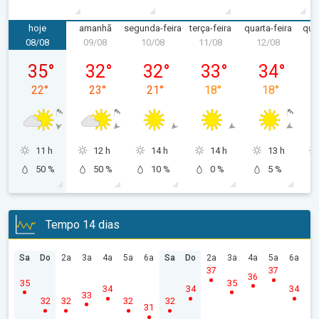
hoje
amanhã
segunda-feira
terça-feira
quarta-feira
quin
08/08
09/08
10/08
11/08
12/08
1
sábado, 08/08
domingo, 09/08
segunda-feira, 10/08
terça-feira, 11/08
quarta-feira
35
°
32
°
32
°
33
°
34
°
22
°
23
°
21
°
18
°
18
°
11 h
12 h
14 h
14 h
13 h
50 %
50 %
10 %
0 %
5 %
Tempo 14 dias
Sa
Do
2a
3a
4a
5a
6a
Sa
Do
2a
3a
4a
5a
6a
37
37
36
35
35
34
34
34
33
32
32
32
32
31