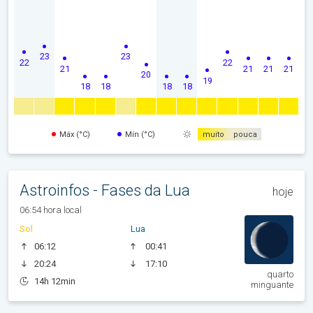
23
23
22
22
21
21
21
21
20
19
18
18
18
18
Máx (°C)
Mín (°C)
muito
pouca
Astroinfos - Fases da Lua
hoje
06:54 hora local
Sol
Lua
06:12
00:41
20:24
17:10
quarto
14h 12min
minguante