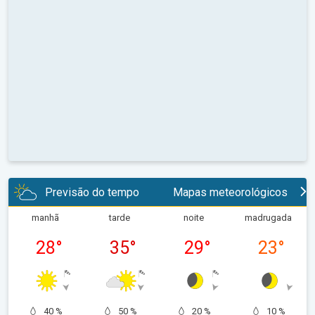
Previsão do tempo
Mapas meteorológicos
manhã
tarde
noite
madrugada
28
°
35
°
29
°
23
°
40 %
50 %
20 %
10 %