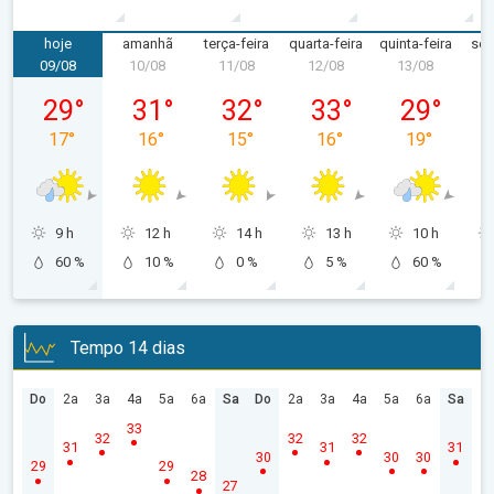
hoje
amanhã
terça-feira
quarta-feira
quinta-feira
sex
09/08
10/08
11/08
12/08
13/08
1
domingo, 09/08
segunda-feira, 10/08
terça-feira, 11/08
quarta-feira, 12/08
quinta-feira,
29
°
31
°
32
°
33
°
29
°
17
°
16
°
15
°
16
°
19
°
9 h
12 h
14 h
13 h
10 h
60 %
10 %
0 %
5 %
60 %
Tempo 14 dias
Do
2a
3a
4a
5a
6a
Sa
Do
2a
3a
4a
5a
6a
Sa
33
32
32
32
31
31
31
30
30
30
29
29
28
27