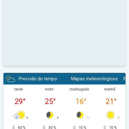
Previsão do tempo
Mapas meteorológicos
tarde
noite
madrugada
manhã
29
°
25
°
16
°
21
°
60 %
30 %
10 %
10 %