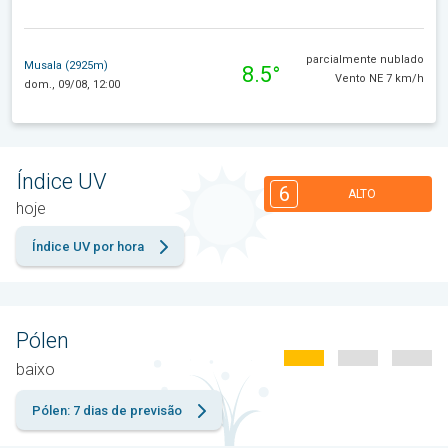
parcialmente nublado
Musala (2925m)
8.5°
Vento NE 7 km/h
dom., 09/08, 12:00
Índice UV
6
ALTO
hoje
Índice UV por hora
Pólen
baixo
Pólen: 7 dias de previsão