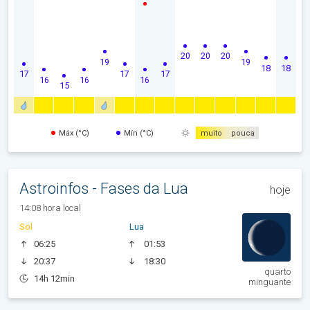
20
20
20
19
19
18
18
17
17
17
16
16
16
15
Máx (°C)
Mín (°C)
muito
pouca
Astroinfos - Fases da Lua
hoje
14:08 hora local
Sol
Lua
06:25
01:53
20:37
18:30
quarto
14h 12min
minguante