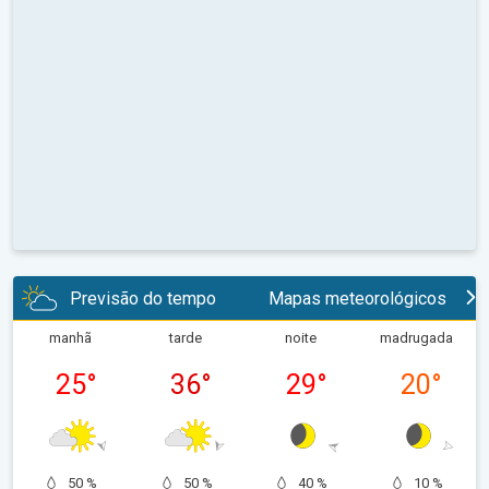
Previsão do tempo
Mapas meteorológicos
manhã
tarde
noite
madrugada
25
°
36
°
29
°
20
°
50 %
50 %
40 %
10 %