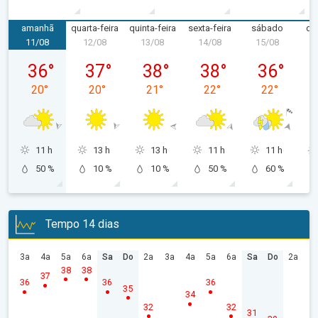
amanhã
quarta-feira
quinta-feira
sexta-feira
sábado
do
11/08
12/08
13/08
14/08
15/08
1
terça-feira, 11/08
quarta-feira, 12/08
quinta-feira, 13/08
sexta-feira, 14/08
sábado, 15/
36
°
37
°
38
°
38
°
36
°
20
°
20
°
21
°
22
°
22
°
11 h
13 h
13 h
11 h
11 h
50 %
10 %
10 %
50 %
60 %
Tempo 14 dias
3a
4a
5a
6a
Sa
Do
2a
3a
4a
5a
6a
Sa
Do
2a
38
38
37
36
36
36
35
34
32
32
31