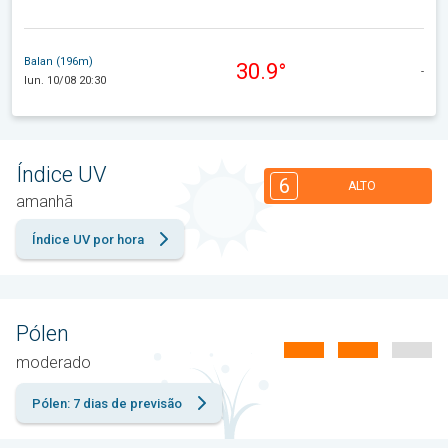
Balan (196m)
30.9°
-
lun. 10/08 20:30
Índice UV
6
ALTO
amanhã
Índice UV por hora
Pólen
moderado
Pólen: 7 dias de previsão