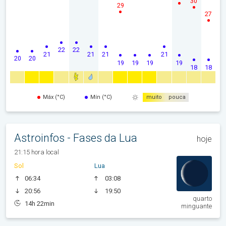
30
29
27
22
22
21
21
21
21
20
20
19
19
19
19
18
18
Máx (°C)
Mín (°C)
muito
pouca
Astroinfos - Fases da Lua
hoje
21:15 hora local
Sol
Lua
06:34
03:08
20:56
19:50
quarto
14h 22min
minguante