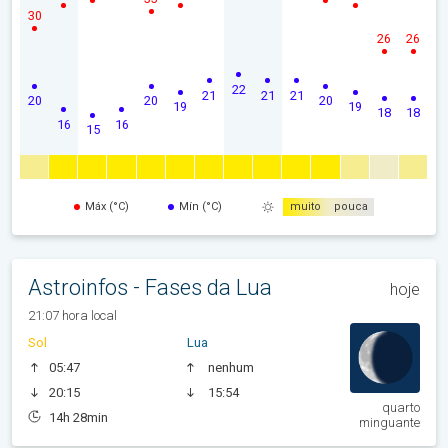
30
26
26
22
21
21
21
20
20
20
19
19
18
18
16
16
15
Máx (°C)
Mín (°C)
muito
pouca
Astroinfos - Fases da Lua
hoje
21:07 hora local
Sol
Lua
05:47
nenhum
20:15
15:54
quarto
14h 28min
minguante