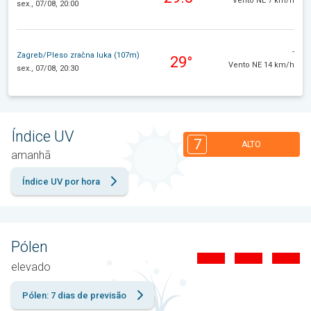
Vento NE 7 km/h
sex., 07/08, 20:00
-
Zagreb/Pleso zračna luka (107m)
29°
Vento NE 14 km/h
sex., 07/08, 20:30
Índice UV
7
ALTO
amanhã
Índice UV por hora
Pólen
elevado
Pólen: 7 dias de previsão