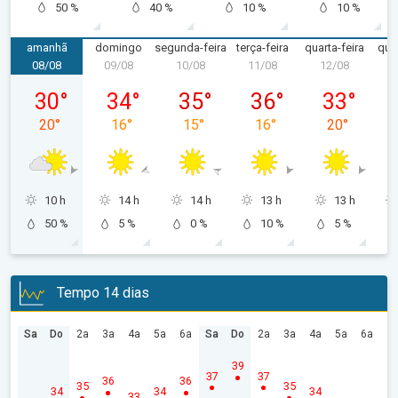
50 %
40 %
10 %
10 %
amanhã
domingo
segunda-feira
terça-feira
quarta-feira
quin
08/08
09/08
10/08
11/08
12/08
1
sábado, 08/08
domingo, 09/08
segunda-feira, 10/08
terça-feira, 11/08
quarta-feira
30
°
34
°
35
°
36
°
33
°
20
°
16
°
15
°
16
°
20
°
10 h
14 h
14 h
13 h
13 h
50 %
5 %
0 %
10 %
5 %
Tempo 14 dias
Sa
Do
2a
3a
4a
5a
6a
Sa
Do
2a
3a
4a
5a
6a
39
37
37
36
36
35
35
34
34
34
33