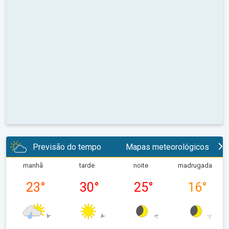
Previsão do tempo
Mapas meteorológicos
manhã
tarde
noite
madrugada
23
°
30
°
25
°
16
°