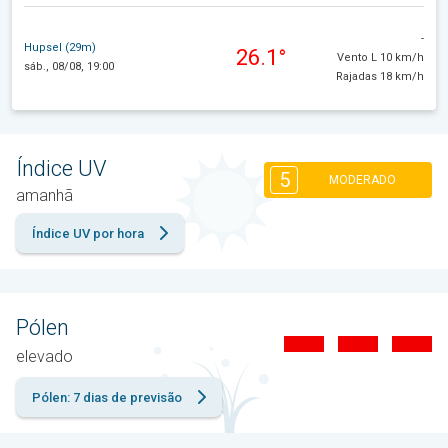
-
Hupsel (29m)
26.1°
Vento L 10 km/h
sáb., 08/08, 19:00
Rajadas 18 km/h
Índice UV
5
MODERADO
amanhã
Índice UV por hora
Pólen
elevado
Pólen: 7 dias de previsão