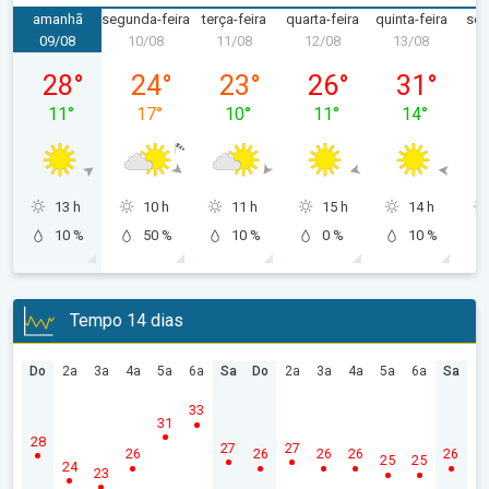
amanhã
segunda-feira
terça-feira
quarta-feira
quinta-feira
sex
09/08
10/08
11/08
12/08
13/08
1
domingo, 09/08
segunda-feira, 10/08
terça-feira, 11/08
quarta-feira, 12/08
quinta-feira,
28
°
24
°
23
°
26
°
31
°
11
°
17
°
10
°
11
°
14
°
13 h
10 h
11 h
15 h
14 h
10 %
50 %
10 %
0 %
10 %
Tempo 14 dias
Do
2a
3a
4a
5a
6a
Sa
Do
2a
3a
4a
5a
6a
Sa
33
31
28
27
27
26
26
26
26
26
25
25
24
23