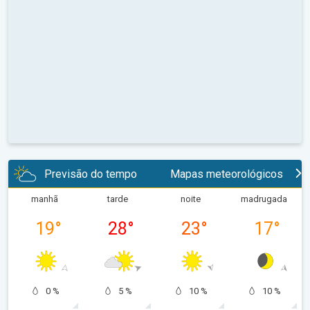
Previsão do tempo
Mapas meteorológicos
manhã
tarde
noite
madrugada
19
°
28
°
23
°
17
°
0 %
5 %
10 %
10 %