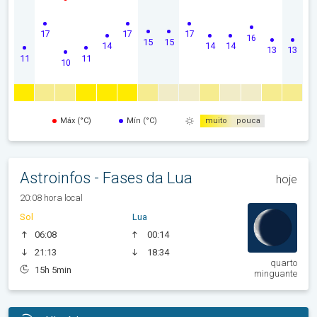
17
17
17
16
15
15
14
14
14
13
13
11
11
10
Máx (°C)
Mín (°C)
muito
pouca
Astroinfos - Fases da Lua
hoje
20:08 hora local
Sol
Lua
06:08
00:14
21:13
18:34
quarto
15h 5min
minguante