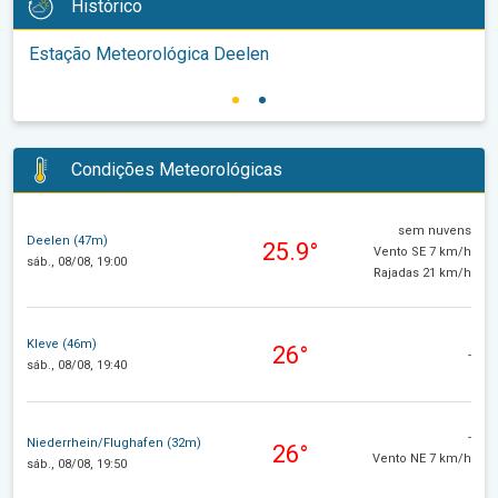
Histórico
Estação Meteorológica Deelen
Condições Meteorológicas
sem nuvens
Deelen (47m)
25.9°
Vento SE 7 km/h
sáb., 08/08, 19:00
Rajadas 21 km/h
Kleve (46m)
26°
-
sáb., 08/08, 19:40
-
Niederrhein/Flughafen (32m)
26°
Vento NE 7 km/h
sáb., 08/08, 19:50