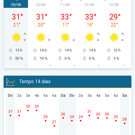
09/08
10/08
11/08
12/08
13/08
1
domingo, 09/08
segunda-feira, 10/08
terça-feira, 11/08
quarta-feira, 12/08
quinta-feira,
31
°
31
°
33
°
33
°
29
°
21
°
20
°
17
°
18
°
22
°
13 h
14 h
14 h
14 h
12 h
50 %
10 %
0 %
0 %
5 %
Tempo 14 dias
Do
2a
3a
4a
5a
6a
Sa
Do
2a
3a
4a
5a
6a
Sa
33
33
31
31
31
30
30
30
29
29
29
29
28
27