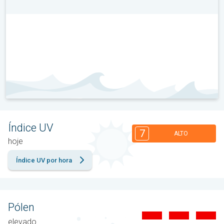
Índice UV
7
ALTO
hoje
Índice UV por hora
Pólen
elevado