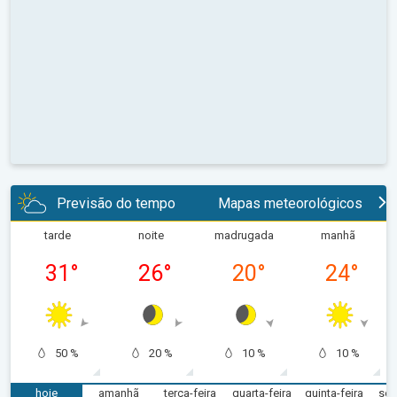
Previsão do tempo
Mapas meteorológicos
tarde
noite
madrugada
manhã
31
°
26
°
20
°
24
°
50 %
20 %
10 %
10 %
hoje
amanhã
terça-feira
quarta-feira
quinta-feira
sex