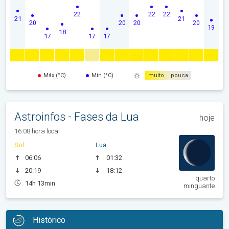
22
22
22
21
21
20
20
20
20
19
18
17
17
17
Máx (°C)
Mín (°C)
muito
pouca
Astroinfos - Fases da Lua
hoje
16:08 hora local
Sol
Lua
06:06
01:32
20:19
18:12
quarto
14h 13min
minguante
Histórico