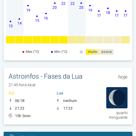
22
22
20
20
19
19
18
17
17
17
16
15
14
13
Máx (°C)
Mín (°C)
muito
pouca
Astroinfos - Fases da Lua
hoje
21:45 hora local
Sol
Lua
06:18
nenhum
21:23
17:23
quarto
15h 5min
minguante