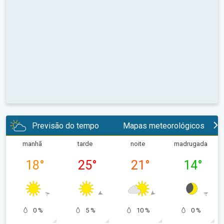
Previsão do tempo
Mapas meteorológicos
manhã
tarde
noite
madrugada
18
°
25
°
21
°
14
°
0 %
5 %
10 %
0 %