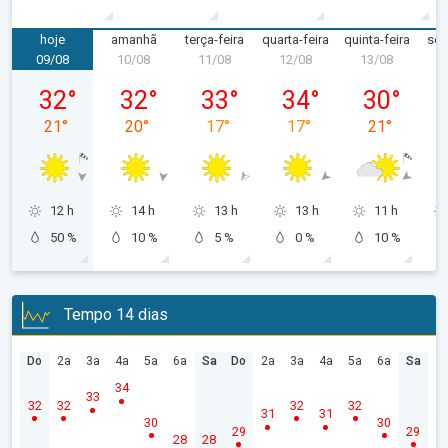
hoje
amanhã
terça-feira
quarta-feira
quinta-feira
sex
09/08
10/08
11/08
12/08
13/08
1
domingo, 09/08
segunda-feira, 10/08
terça-feira, 11/08
quarta-feira, 12/08
quinta-feira,
32
°
32
°
33
°
34
°
30
°
21
°
20
°
17
°
17
°
21
°
12 h
14 h
13 h
13 h
11 h
50 %
10 %
5 %
0 %
10 %
Tempo 14 dias
Do
2a
3a
4a
5a
6a
Sa
Do
2a
3a
4a
5a
6a
Sa
34
33
32
32
32
32
31
31
30
30
29
29
28
28