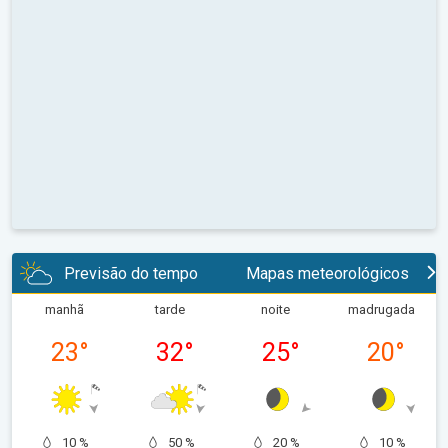
Previsão do tempo
Mapas meteorológicos
manhã
tarde
noite
madrugada
23
°
32
°
25
°
20
°
10 %
50 %
20 %
10 %