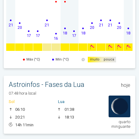
21
21
21
21
20
20
20
18
18
18
17
17
17
16
Máx (°C)
Mín (°C)
muito
pouca
Astroinfos - Fases da Lua
hoje
07:48 hora local
Sol
Lua
06:10
01:38
20:21
18:13
quarto
14h 11min
minguante