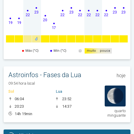
23
23
23
23
22
22
22
22
22
22
20
19
19
17
Máx (°C)
Mín (°C)
muito
pouca
Astroinfos - Fases da Lua
hoje
09:54 hora local
Sol
Lua
06:04
23:52
20:23
14:37
quarto
14h 19min
minguante