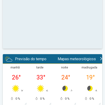
Previsão do tempo
Mapas meteorológicos
manhã
tarde
noite
madrugada
26
°
33
°
24
°
19
°
0 %
0 %
0 %
0 %