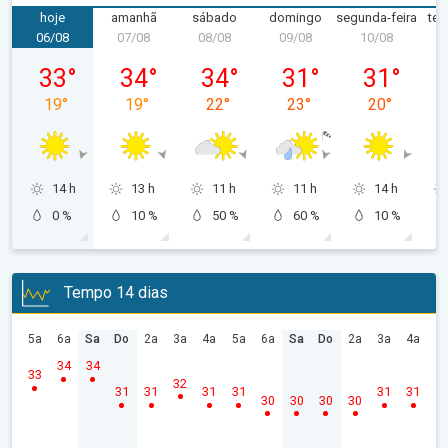
hoje
amanhã
sábado
domingo
segunda-feira
ter
06/08
07/08
08/08
09/08
10/08
1
quinta-feira, 06/08
sexta-feira, 07/08
sábado, 08/08
domingo, 09/08
segunda-feir
33
°
34
°
34
°
31
°
31
°
19
°
19
°
22
°
23
°
20
°
14 h
13 h
11 h
11 h
14 h
0 %
10 %
50 %
60 %
10 %
Tempo 14 dias
5a
6a
Sa
Do
2a
3a
4a
5a
6a
Sa
Do
2a
3a
4a
34
34
33
32
31
31
31
31
31
31
30
30
30
30