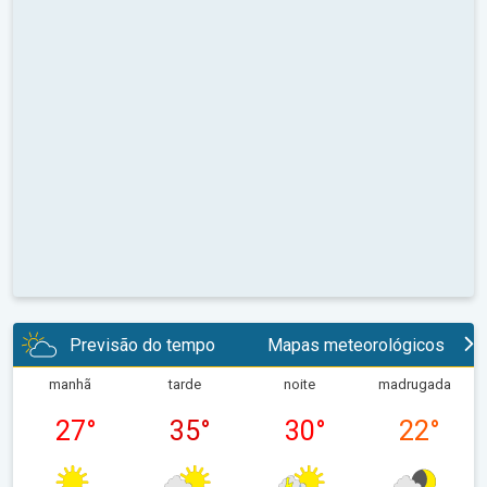
Previsão do tempo
Mapas meteorológicos
manhã
tarde
noite
madrugada
27
°
35
°
30
°
22
°