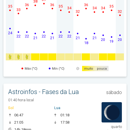
38
36
36
36
35
35
35
34
34
34
33
32
32
24
22
22
22
22
22
21
21
21
21
20
20
19
18
Máx (°C)
Mín (°C)
muito
pouca
Astroinfos - Fases da Lua
sábado
01:40 hora local
Sol
Lua
06:47
01:18
21:05
17:58
quarto
14h 18min