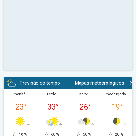
Previsão do tempo
Mapas meteorológicos
manhã
tarde
noite
madrugada
23
°
33
°
26
°
19
°
10 %
60 %
50 %
20 %