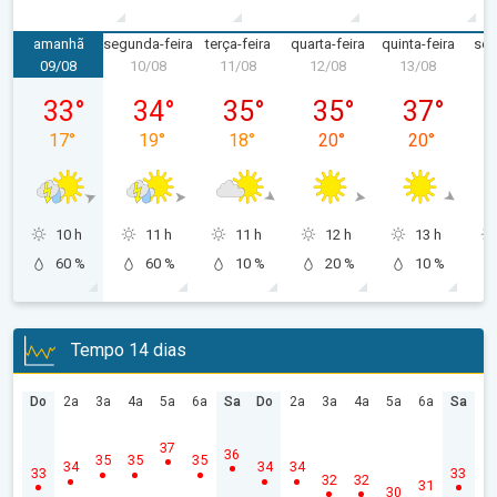
amanhã
segunda-feira
terça-feira
quarta-feira
quinta-feira
sex
09/08
10/08
11/08
12/08
13/08
1
domingo, 09/08
segunda-feira, 10/08
terça-feira, 11/08
quarta-feira, 12/08
quinta-feira,
33
°
34
°
35
°
35
°
37
°
17
°
19
°
18
°
20
°
20
°
10 h
11 h
11 h
12 h
13 h
60 %
60 %
10 %
20 %
10 %
Tempo 14 dias
Do
2a
3a
4a
5a
6a
Sa
Do
2a
3a
4a
5a
6a
Sa
37
36
35
35
35
34
34
34
33
33
32
32
31
30