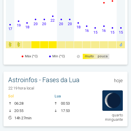
22
20
20
20
20
19
18
18
17
16
16
15
15
15
Máx (°C)
Mín (°C)
muito
pouca
Astroinfos - Fases da Lua
hoje
22:19 hora local
Sol
Lua
06:28
00:53
20:55
17:53
quarto
14h 27min
minguante