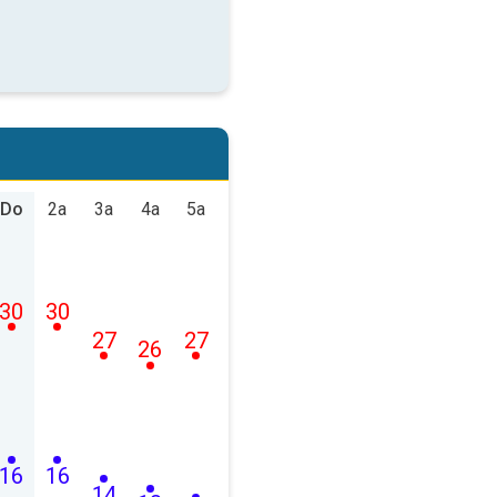
Do
2a
3a
4a
5a
30
30
27
27
26
16
16
14