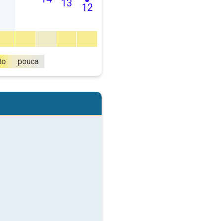
13
12
to
pouca