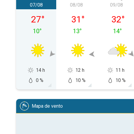
07/08
08/08
09/08
sexta-feira, 07/08
sábado, 08/08
domingo
27
°
31
°
32
°
10
°
13
°
14
°
14 h
12 h
11 h
0 %
10 %
10 %
Mapa de vento