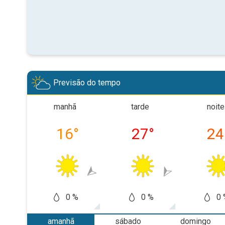
Previsão do tempo
manhã
tarde
noite
16
°
27
°
24
0 %
0 %
0 
amanhã
sábado
domingo