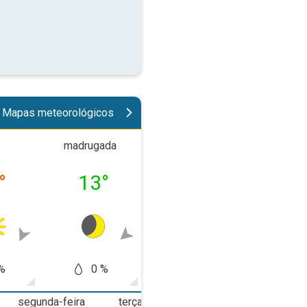
Mapas meteorológicos
madrugada
manhã
tard
°
13
°
19
°
31
%
0 %
0 %
10
segunda-feira
terça-feira
quarta-feira
q