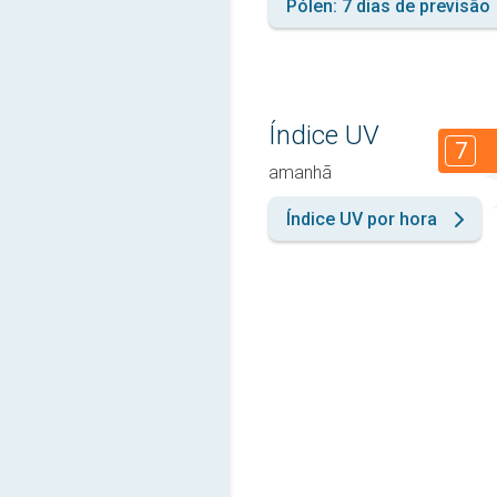
Pólen: 7 dias de previsão
Índice UV
7
amanhã
Índice UV por hora