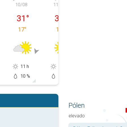
10/08
11/08
12/08
, 09/08
segunda-feira, 10/08
terça-feira, 11/08
quarta-feira, 1
31
°
36
°
37
°
17
°
18
°
22
°
11 h
14 h
12 h
10 %
10 %
30 %
Pólen
elevado