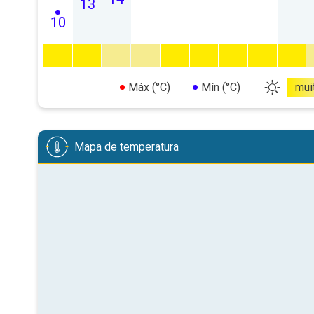
13
10
Máx (°C)
Mín (°C)
mui
Mapa de temperatura