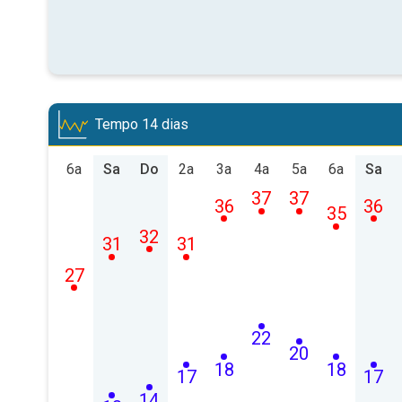
Tempo 14 dias
6a
Sa
Do
2a
3a
4a
5a
6a
Sa
37
37
36
36
35
32
31
31
27
22
20
18
18
17
17
14