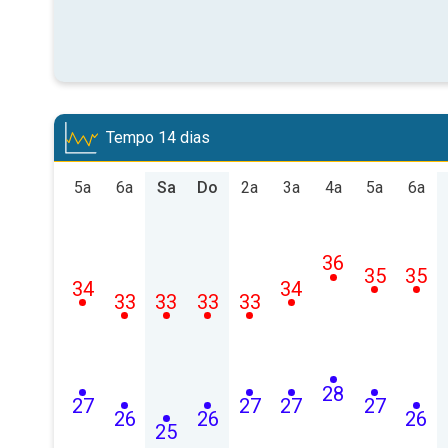
Tempo 14 dias
5a
6a
Sa
Do
2a
3a
4a
5a
6a
36
35
35
34
34
33
33
33
33
28
27
27
27
27
26
26
26
25