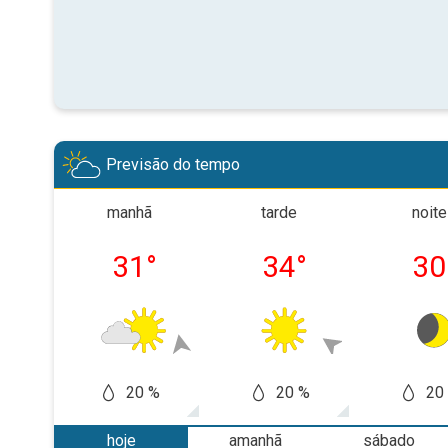
Previsão do tempo
manhã
tarde
noite
31
°
34
°
30
20 %
20 %
20
hoje
amanhã
sábado