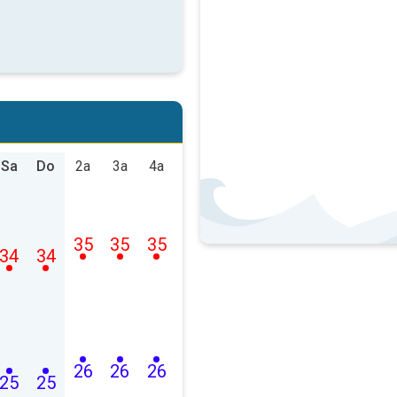
Sa
Do
2a
3a
4a
35
35
35
34
34
26
26
26
25
25