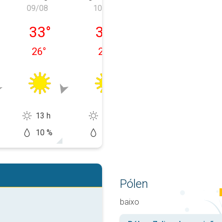
09/08
10/08
11/08
 08/08
domingo, 09/08
segunda-feira, 10/08
terça-feira, 11
33
°
33
°
34
°
26
°
27
°
27
°
13 h
13 h
13 h
10 %
20 %
20 %
Pólen
baixo