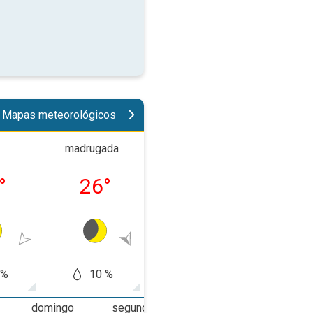
Mapas meteorológicos
madrugada
manhã
tard
°
26
°
31
°
33
 %
10 %
5 %
0
domingo
segunda-feira
terça-feira
q