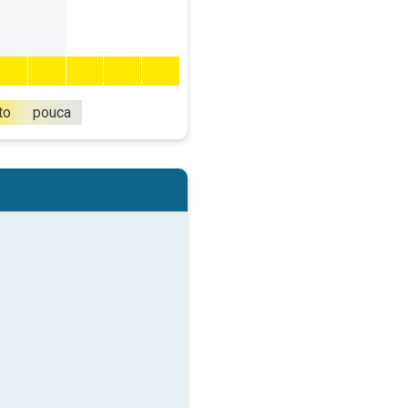
to
pouca