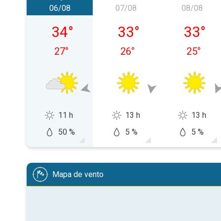
06/08
07/08
08/08
quinta-feira, 06/08
sexta-feira, 07/08
sábado,
34
°
33
°
33
°
27
°
26
°
25
°
11 h
13 h
13 h
50 %
5 %
5 %
Mapa de vento