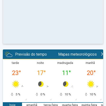
Previsão do tempo
Mapas meteorológicos
tarde
noite
madrugada
manhã
23
°
17
°
11
°
20
°
5 %
0 %
10 %
10 %
hoje
amanhã
terça-feira
quarta-feira
quinta-feira
sex