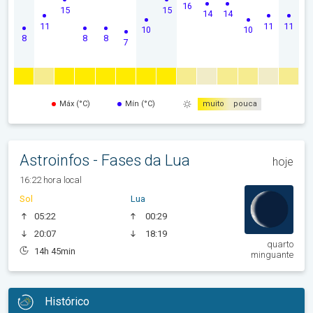
16
15
15
14
14
11
11
11
10
10
8
8
8
7
Máx (°C)
Mín (°C)
muito
pouca
Astroinfos - Fases da Lua
hoje
16:22 hora local
Sol
Lua
05:22
00:29
20:07
18:19
quarto
14h 45min
minguante
Histórico