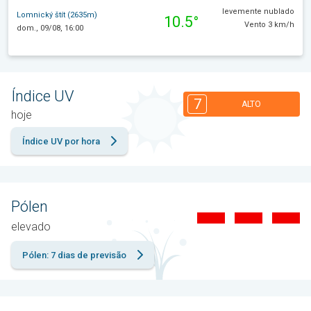
levemente nublado
Lomnický štít (2635m)
10.5°
Vento 3 km/h
dom., 09/08, 16:00
Índice UV
7
ALTO
hoje
Índice UV por hora
Pólen
elevado
Pólen: 7 dias de previsão