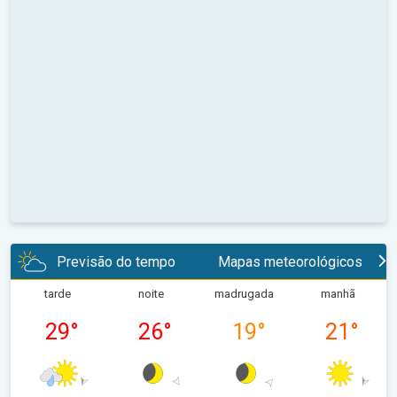
Previsão do tempo
Mapas meteorológicos
tarde
noite
madrugada
manhã
29
°
26
°
19
°
21
°