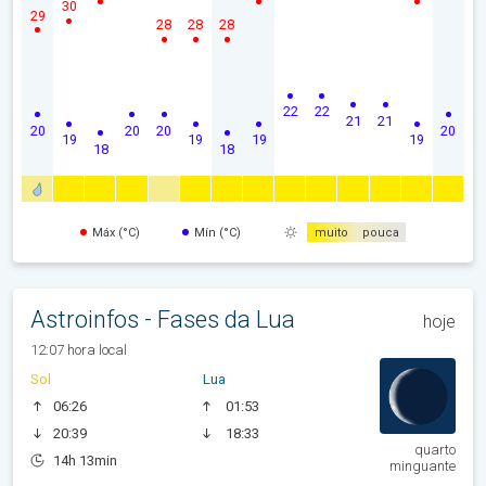
30
29
28
28
28
22
22
21
21
20
20
20
20
19
19
19
19
18
18
Máx (°C)
Mín (°C)
muito
pouca
Astroinfos - Fases da Lua
hoje
12:07 hora local
Sol
Lua
06:26
01:53
20:39
18:33
quarto
14h 13min
minguante